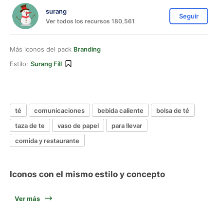
surang
Seguir
Ver todos los recursos 180,561
Más iconos del pack
Branding
Estilo:
Surang Fill
té
comunicaciones
bebida caliente
bolsa de té
taza de te
vaso de papel
para llevar
comida y restaurante
Iconos con el mismo estilo y concepto
Ver más