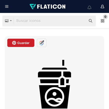
0
Guardar