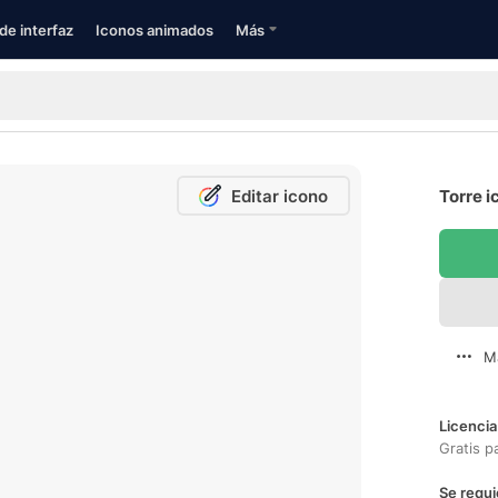
de interfaz
Iconos animados
Más
Editar icono
Torre i
M
Licencia
Gratis p
Se requi