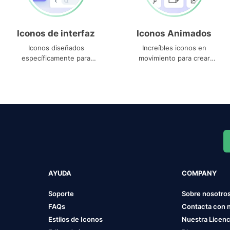
Iconos de interfaz
Iconos Animados
Iconos diseñados
Increíbles iconos en
específicamente para
movimiento para crear
interfaces
proyectos dinámicos
AYUDA
COMPANY
Soporte
Sobre nosotro
FAQs
Contacta con 
Estilos de Iconos
Nuestra Licenc