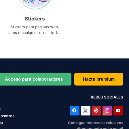
Stickers
Stickers para páginas web,
apps o cualquier otra interfaz
que necesites
Acceso para colaboradores
Hazte premium
REDES SOCIALES
s
nosotros
Consigue recursos exclusivos
ia
directamente en tu email