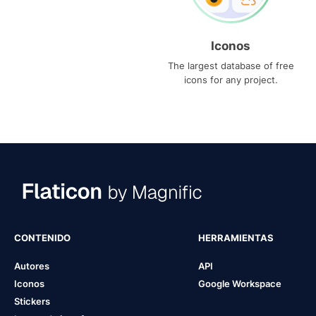
Iconos
The largest database of free
icons for any project.
CONTENIDO
HERRAMIENTAS
Autores
API
Iconos
Google Workspace
Stickers