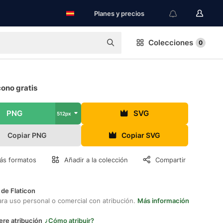
Planes y precios
Colecciones
0
cono gratis
PNG
SVG
512px
Copiar PNG
Copiar SVG
ás formatos
Añadir a la colección
Compartir
 de Flaticon
ara uso personal o comercial con atribución.
Más información
ere atribución
¿Cómo atribuir?