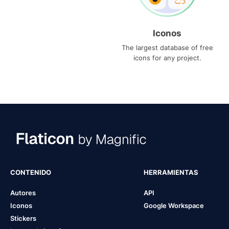
Iconos
The largest database of free
icons for any project.
CONTENIDO
HERRAMIENTAS
Autores
API
Iconos
Google Workspace
Stickers