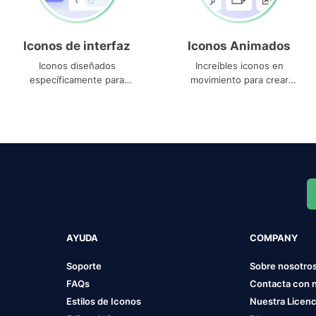
Iconos de interfaz
Iconos Animados
Iconos diseñados
Increíbles iconos en
específicamente para
movimiento para crear
interfaces
proyectos dinámicos
AYUDA
COMPANY
Soporte
Sobre nosotro
FAQs
Contacta con 
Estilos de Iconos
Nuestra Licenc