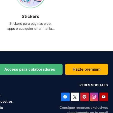
Stickers
Stickers para páginas web,
apps o cualquier otra interfaz
que necesites
Acceso para colaboradores
Hazte premium
REDES SOCIALES
s
nosotros
Consigue recursos exclusivos
ia
directamente en tu email