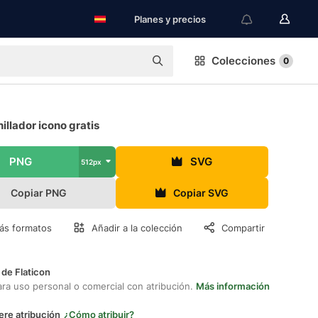
Planes y precios
Colecciones
0
illador icono gratis
PNG
SVG
512px
Copiar PNG
Copiar SVG
ás formatos
Añadir a la colección
Compartir
 de Flaticon
ara uso personal o comercial con atribución.
Más información
ere atribución
¿Cómo atribuir?