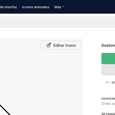
de interfaz
Iconos animados
Más
Editar icono
Destorn
M
Licencia
Gratis p
Se requi