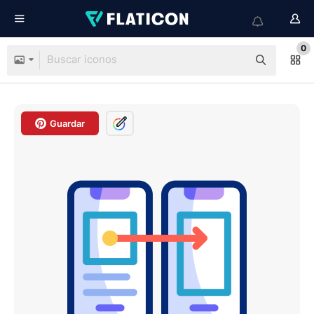
0
Guardar