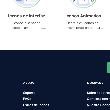
Iconos de interfaz
Iconos Animados
Iconos diseñados
Increíbles iconos en
específicamente para
movimiento para crear
interfaces
proyectos dinámicos
AYUDA
COMPANY
Soporte
Sobre nosotro
FAQs
Contacta con 
Estilos de Iconos
Nuestra Licenc