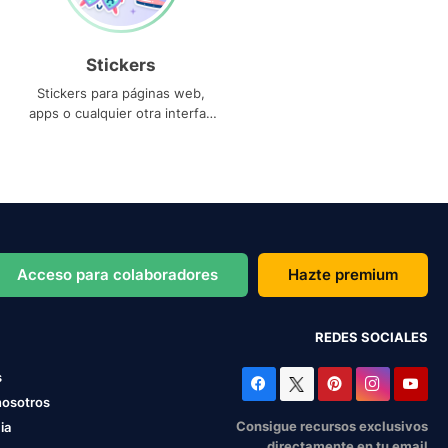
Stickers
Stickers para páginas web,
apps o cualquier otra interfaz
que necesites
Acceso para colaboradores
Hazte premium
REDES SOCIALES
s
nosotros
Consigue recursos exclusivos
ia
directamente en tu email