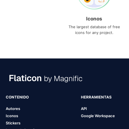
Iconos
The largest database of free
icons for any project.
CONTENIDO
HERRAMIENTAS
Autores
API
Iconos
Google Workspace
Stickers