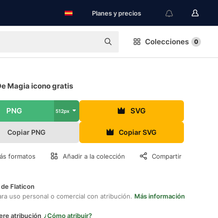
Planes y precios
Colecciones
0
e Magia icono gratis
PNG
SVG
512px
Copiar PNG
Copiar SVG
ás formatos
Añadir a la colección
Compartir
 de Flaticon
ara uso personal o comercial con atribución.
Más información
ere atribución
¿Cómo atribuir?