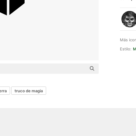
Más ico
Estilo:
M
erra
truco de magia