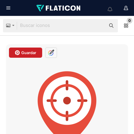
0
Guardar