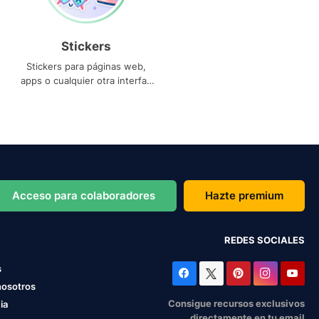
Stickers
Stickers para páginas web,
apps o cualquier otra interfaz
que necesites
Acceso para colaboradores
Hazte premium
REDES SOCIALES
s
nosotros
Consigue recursos exclusivos
ia
directamente en tu email