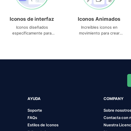
Iconos de interfaz
Iconos Animados
Iconos diseñados
Increíbles iconos en
específicamente para
movimiento para crear
interfaces
proyectos dinámicos
AYUDA
COMPANY
Soporte
Sobre nosotro
FAQs
Contacta con 
Estilos de Iconos
Nuestra Licenc