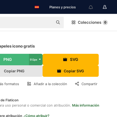
Planes y precios
Colecciones
0
peles icono gratis
PNG
SVG
512px
Copiar PNG
Copiar SVG
ás formatos
Añadir a la colección
Compartir
 de Flaticon
ara uso personal o comercial con atribución.
Más información
ere atribución
¿Cómo atribuir?