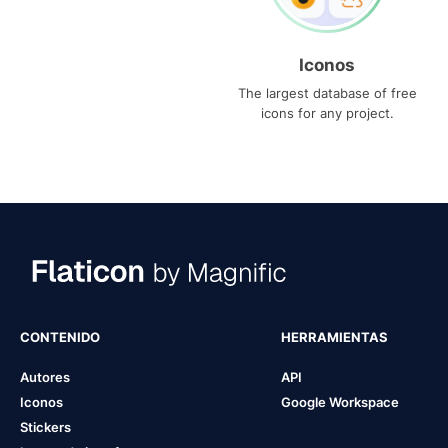
Iconos
The largest database of free
icons for any project.
CONTENIDO
HERRAMIENTAS
Autores
API
Iconos
Google Workspace
Stickers