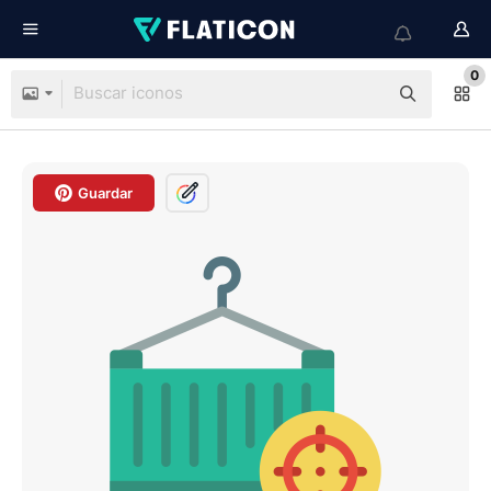
0
Guardar