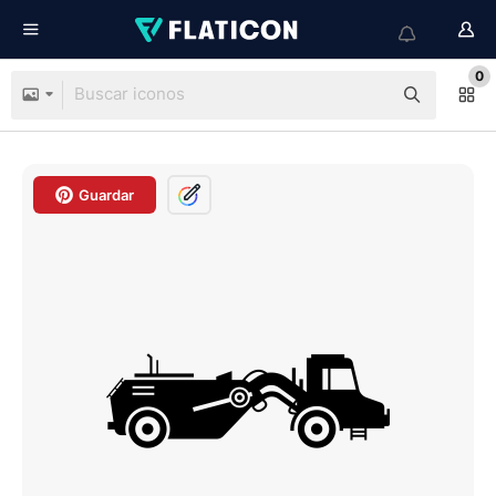
0
Guardar