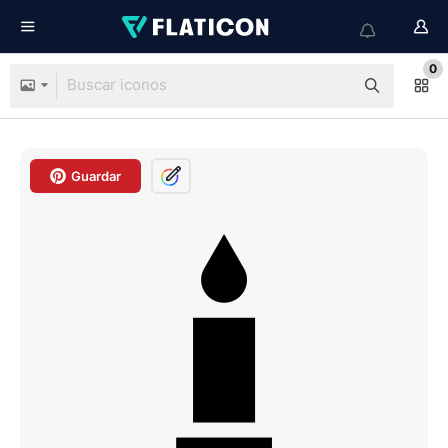
0
Guardar