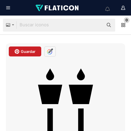
0
Guardar