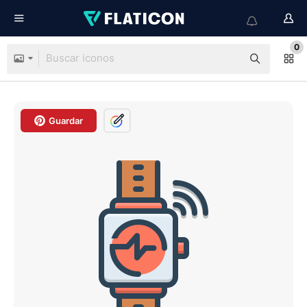
0
Guardar