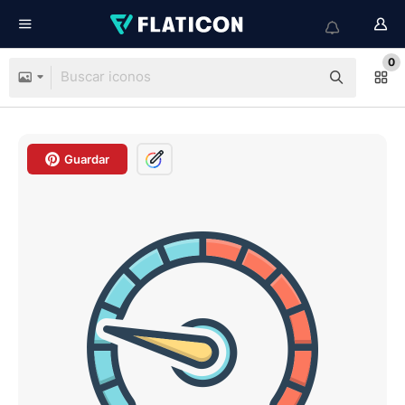
0
Guardar