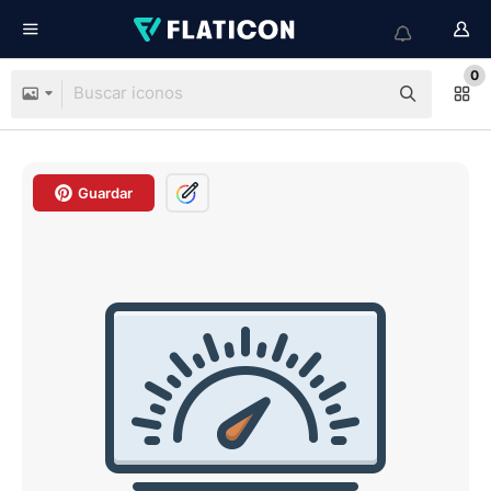
0
Guardar