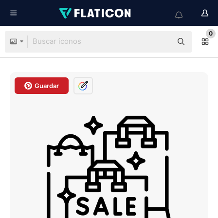
0
Guardar