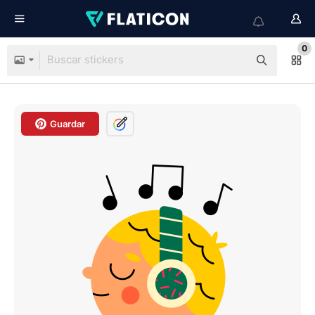
0
Guardar