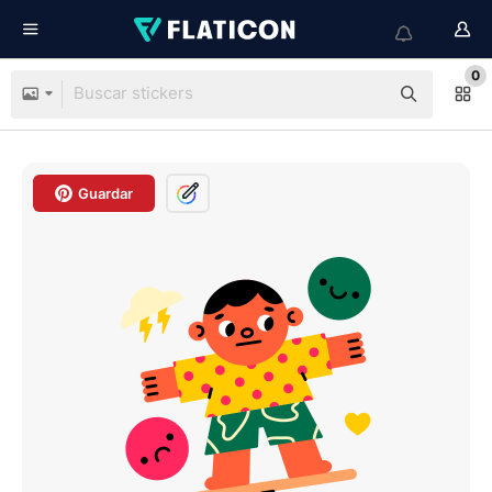
0
Guardar