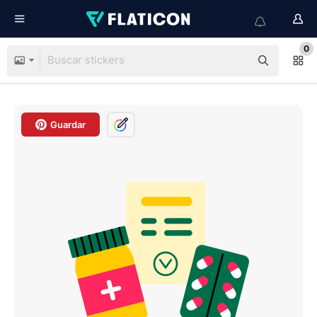
0
Guardar