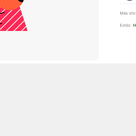
Más stic
Estilo:
H