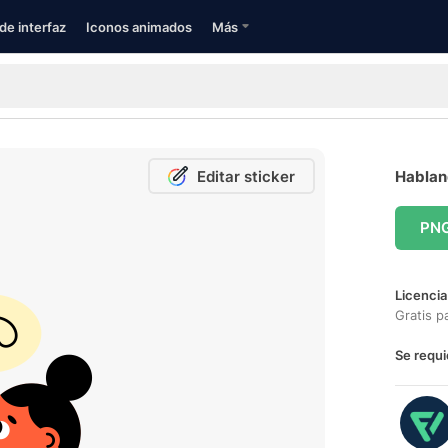
de interfaz
Iconos animados
Más
Editar sticker
Habland
PN
Licencia
Gratis p
Se requi