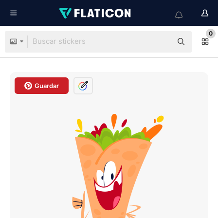
0
Guardar