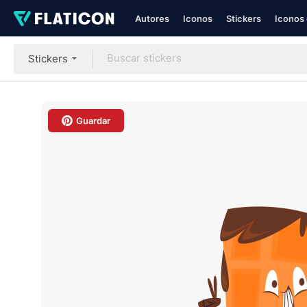
Autores
Iconos
Stickers
Iconos 
Stickers
Guardar