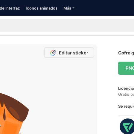
de interfaz
Iconos animados
Más
Editar sticker
Gofre g
PN
Licencia
Gratis p
Se requi