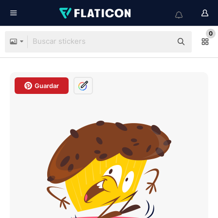
0
Guardar