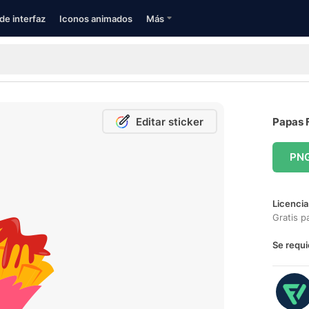
de interfaz
Iconos animados
Más
Editar sticker
Papas F
PN
Licencia
Gratis p
Se requi