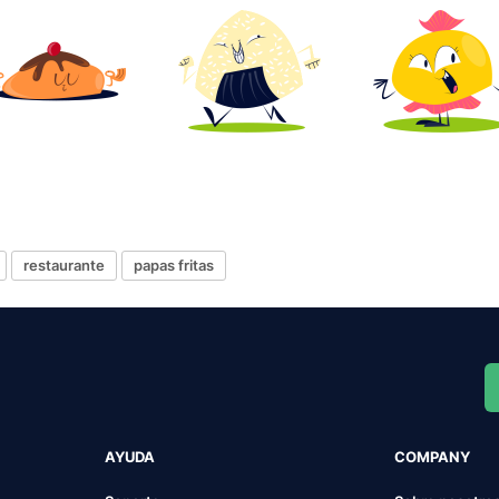
restaurante
papas fritas
AYUDA
COMPANY