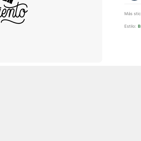
Más stic
Estilo:
B