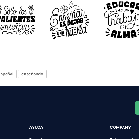
español
enseñando
AYUDA
COMPANY