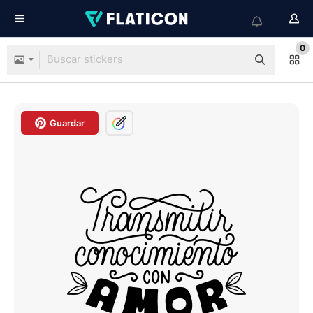
0
Guardar