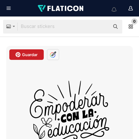
0
Guardar