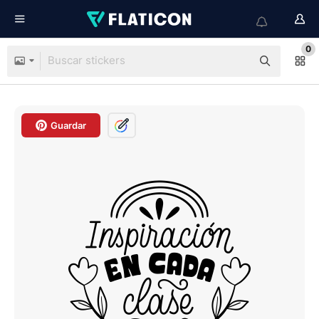
0
Guardar