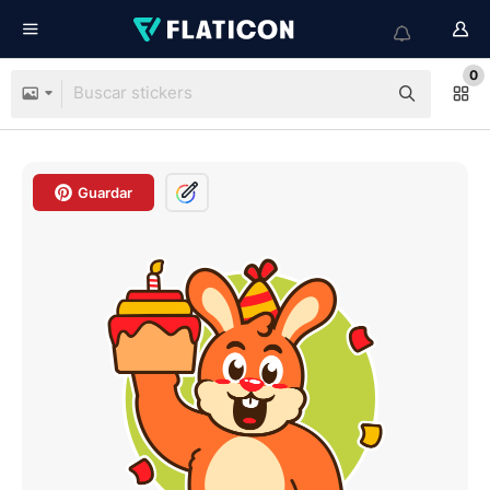
0
Guardar