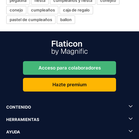
pegatina
fiesta
cumpleaños y fiesta
conejito
conejo
cumpleaños
caja de regalo
pastel de cumpleaños
ballon
Acceso para colaboradores
Hazte premium
CONTENIDO
HERRAMIENTAS
AYUDA