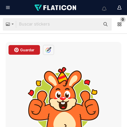
0
Guardar