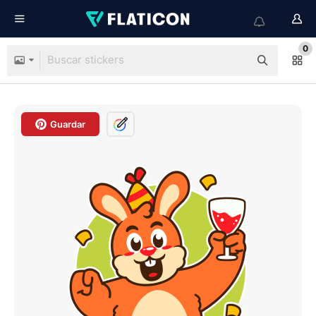
0
Guardar