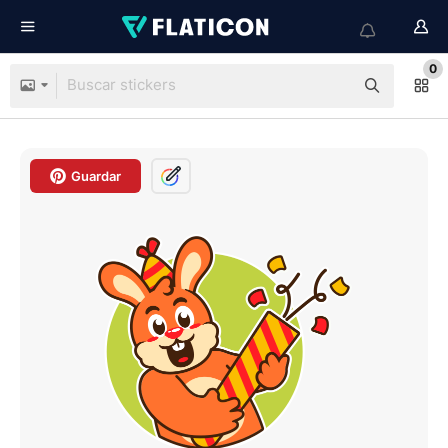
0
Guardar