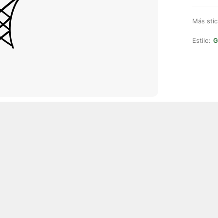
Más stic
Estilo:
G