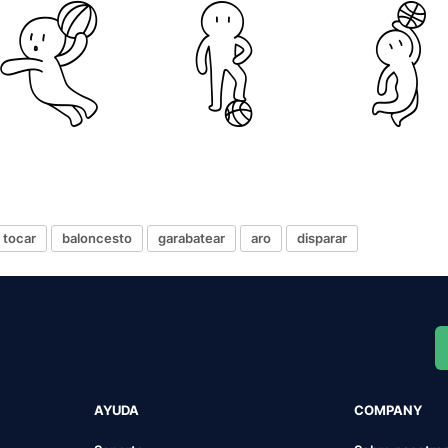
tocar
baloncesto
garabatear
aro
disparar
AYUDA
COMPANY