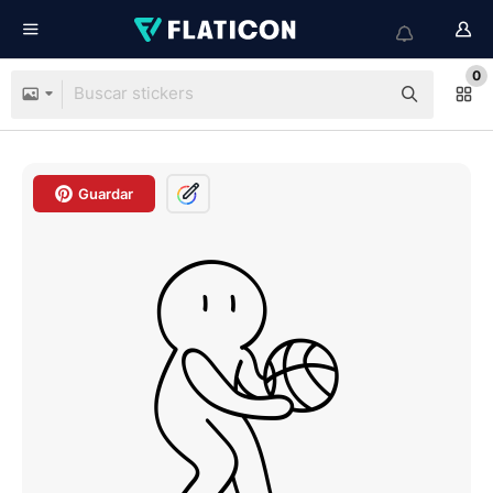
0
Guardar