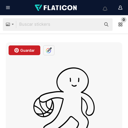
0
Guardar