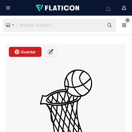
0
Guardar