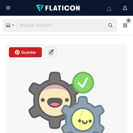
0
Guardar