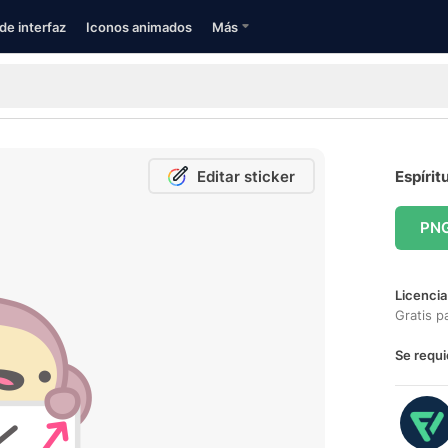
de interfaz
Iconos animados
Más
Editar sticker
Espírit
PN
Licencia
Gratis p
Se requi