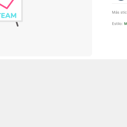
Más stic
Estilo:
M