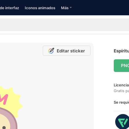
de interfaz
Iconos animados
Más
Editar sticker
Espírit
PN
Licencia
Gratis p
Se requi