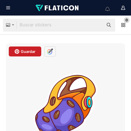
0
Guardar