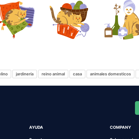
elino
jardinería
reino animal
casa
animales domesticos
AYUDA
COMPANY