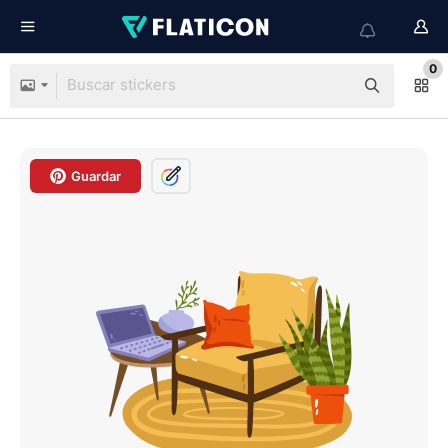
0
Guardar