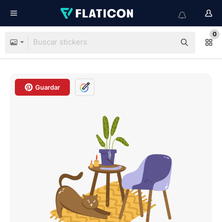
0
Guardar