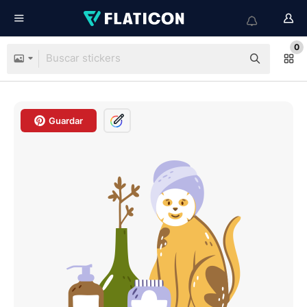
0
Guardar