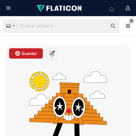
0
Guardar