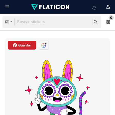
0
Guardar