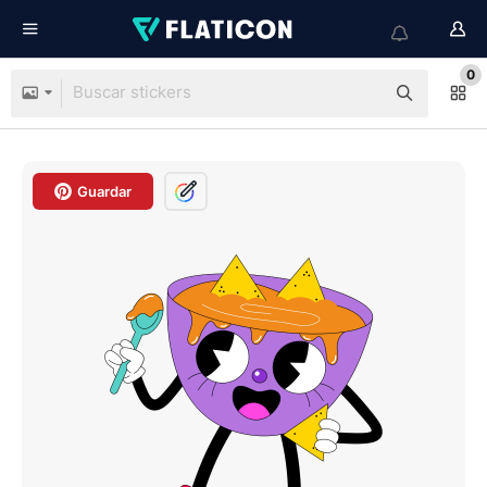
0
Guardar