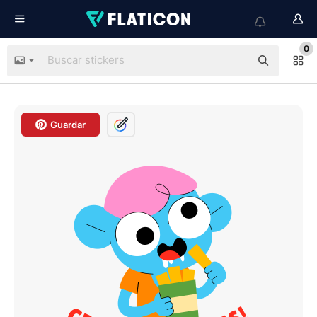
0
Guardar