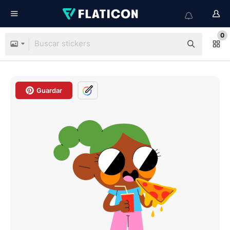
0
Guardar