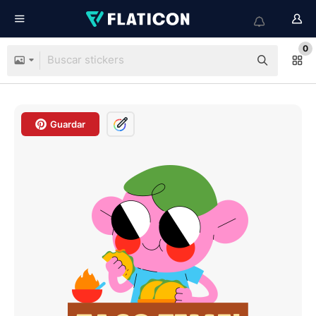
0
Guardar