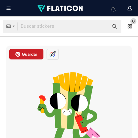
0
Guardar